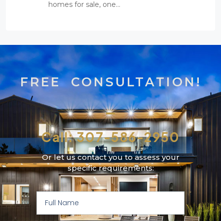
homes for sale, one…
FREE CONSULTATION!
Call: 307-586-2950
Or let us contact you to assess your
specific requirements: